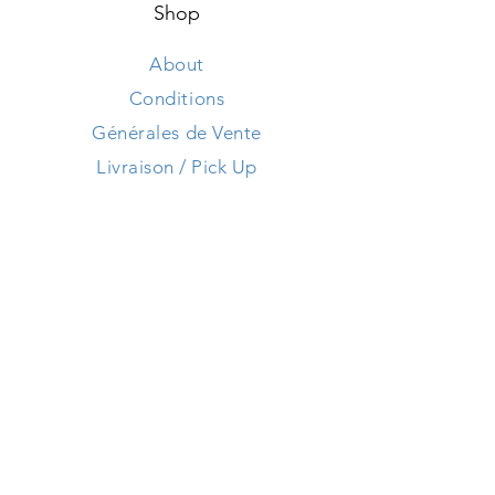
Shop
About
Conditions
Générales de Vente
Livraison / Pick Up
Store Policy
Contact us
Heures d'Ouverture
Lun - Sam: 9h30 - 18h30 ​​
Dimanche: Fermé
Adresse