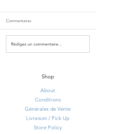
Commentaires
Rédigez un commentaire...
Voila Noël et ils font une
Enchantée, je suis 
vidéo. Ils sont fous.
tiens le Blog.
Shop
About
Conditions
Générales de Vente
Livraison / Pick Up
Store Policy