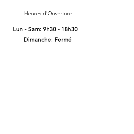
Heures d'Ouverture
Lun - Sam: 9h30 - 18h30 ​​
Dimanche: Fermé
Adresse
120, route d'Arlon
L-8008 Strassen
Luxembourg
Tél:
+352 26 39 41 89
Grand parking gratuit
Pour rester informé
Pour recevoir des offres