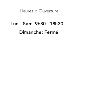
Heures d'Ouverture
Lun - Sam: 9h30 - 18h30 ​​
Dimanche: Fermé
Adresse
120, route d'Arlon
L-8008 Strassen
Luxembourg
Tél:
+352 26 39 41 89
Grand parking gratuit
Pour rester informé
Pour recevoir des offres