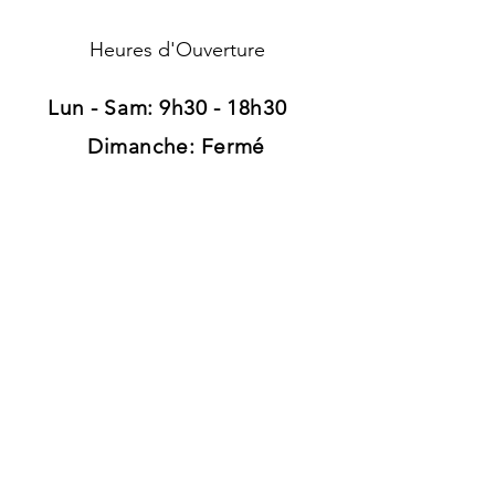
Heures d'Ouverture
Lun - Sam: 9h30 - 18h30 ​​
Dimanche: Fermé
Adresse
120, route d'Arlon
L-8008 Strassen
Luxembourg
Tél:
+352 26 39 41 89
Grand parking gratuit
Pour rester informé
Pour recevoir des offres