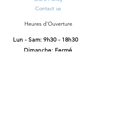
Contact us
Heures d'Ouverture
Lun - Sam: 9h30 - 18h30 ​​
Dimanche: Fermé
Adresse
120, route d'Arlon
L-8008 Strassen
Luxembourg
Tél:
+352 26 39 41 89
Grand parking gratuit