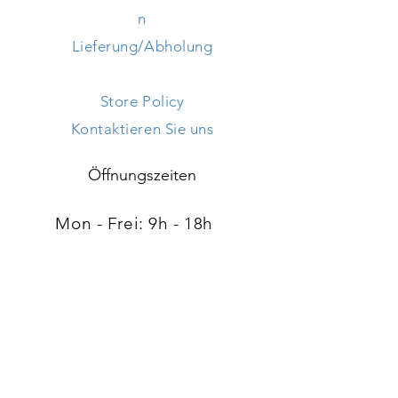
n
Lieferung/Abholung
Store Policy
Kontaktieren Sie uns
Öffnungszeiten
Mon - Frei: 9h - 18h ​​
Samstag: 9h - 18h
Sonntag: geschlossen
Adresse
120, route d'Arlon