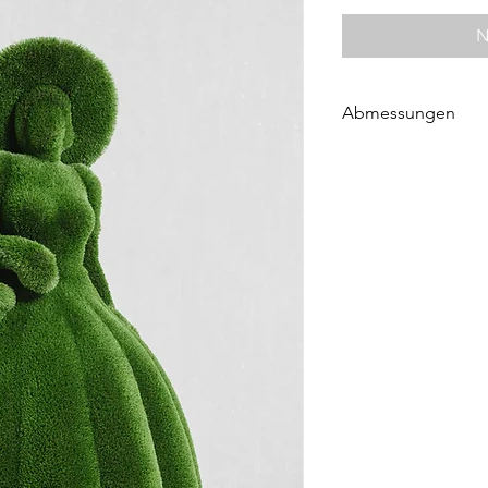
N
Abmessungen
Höhe 220 cm
Länge 137 cm
Breite 137 cm