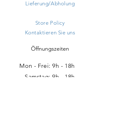
Lieferung/Abholung
Store Policy
Kontaktieren Sie uns
Öffnungszeiten
Mon - Frei: 9h - 18h ​​
Samstag: 9h - 18h
Sonntag: geschlossen
Adresse
120, route d'Arlon
L-8008 Strassen