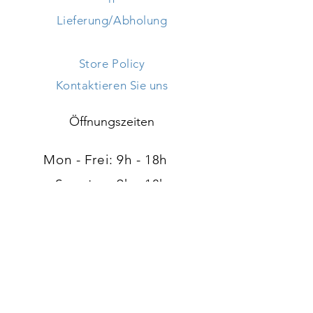
Lieferung/Abholung
Store Policy
Kontaktieren Sie uns
Öffnungszeiten
Mon - Frei: 9h - 18h ​​
Samstag: 9h - 18h
Sonntag: geschlossen
Adresse
120, route d'Arlon
L-8008 Strassen