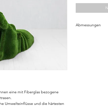
N
Abmessungen
Höhe 140 cm
Länge 365 cm
Breite 130 cm
 Innen eine mit Fiberglas bezogene
trasen.
he Umwelteinflüsse und die härtesten