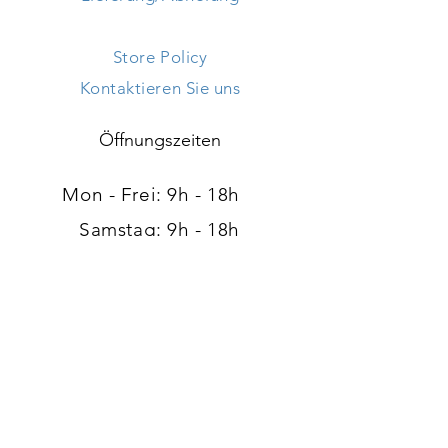
Store Policy
Kontaktieren Sie uns
Öffnungszeiten
Mon - Frei: 9h - 18h ​​
Samstag: 9h - 18h
Sonntag: geschlossen
Adresse
120, route d'Arlon
L-8008 Strassen
Luxembourg