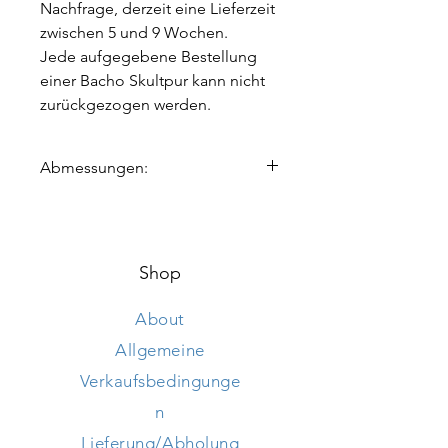
Nachfrage, derzeit eine Lieferzeit
zwischen 5 und 9 Wochen.
Jede aufgegebene Bestellung
einer Bacho Skultpur kann nicht
zurückgezogen werden.
Abmessungen:
Swimming Hippo Big :
Höhe 140 cm Länge 365 cm Breite 130
cm
Swimming Hippo Medium :
Shop
Höhe 55 cm Länge 315 cm Breite 110
cm
About
Swimming Hippo Small :
Allgemeine
Höhe 67 cm Länge 185 cm Breite 90
cm
Verkaufsbedingunge
n
Lieferung/Abholung