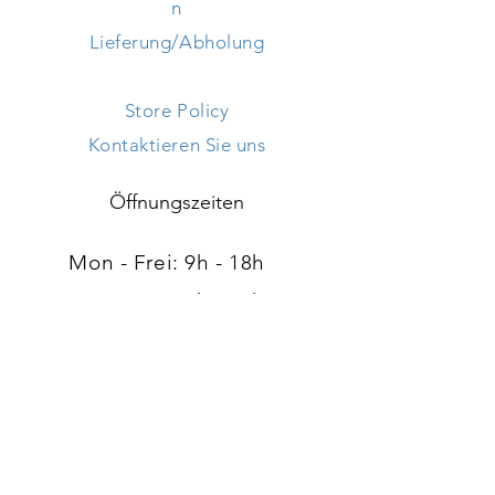
n
Lieferung/Abholung
Store Policy
Kontaktieren Sie uns
Öffnungszeiten
Mon - Frei: 9h - 18h ​​
Samstag: 9h - 18h
Sonntag: geschlossen
Adresse
120, route d'Arlon